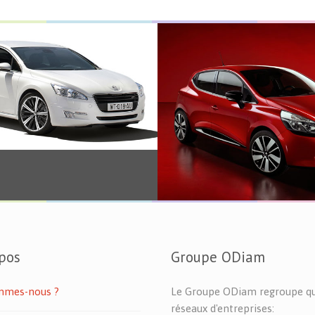
Véhicule
pos
Groupe ODiam
mmes-nous ?
Le Groupe ODiam regroupe q
réseaux d'entreprises: