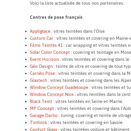
Voici la liste actualisée de tous nos partenaires.
Centres de pose français
Appliglace
: vitres teintées dans l’Oise.
Custom Car
: vitres teintées et covering en Maine-e
Films Teintés 41
: car wrapping et vitres teintées e
Solar Color Concept
: covering et teintage en Mose
Event Horizon
: vitres teintées et covering dans le
Géo Design
: teinte de vitre et covering de tout typ
Carnéo Pose
: vitres teintées et covering dans la M
Glastech
: vitres teintées et covering dans les Alpe
Window Concept Guadeloupe
: vitres teintées et 
Window Concept Nice
: vitres teintées dans le cent
Black Teint
: vitres teintées en Seine-et-Marne.
MP Concept
: vitres teintées et covering dans l’Aub
Garage Darbo
: tuning, covering et teinte de vitra
Tintlook
: vitres teintées et covering en Savoie.
Confort Glass
: vitres teintées voiture et bâtiment