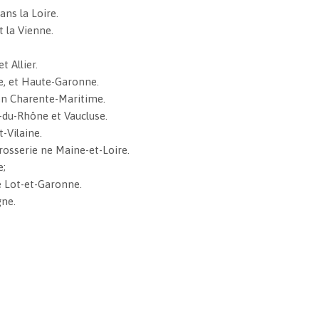
ans la Loire.
t la Vienne.
 Allier.
de, et Haute-Garonne.
 en Charente-Maritime.
s-du-Rhône et Vaucluse.
t-Vilaine.
rrosserie ne Maine-et-Loire.
e;
e Lot-et-Garonne.
gne.