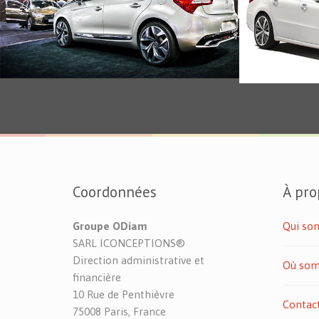
Véhicule
Véhicule
Coordonnées
À pro
Groupe ODiam
Qui so
SARL ICONCEPTIONS®
Direction administrative et
Où som
financière
10 Rue de Penthièvre
Contac
75008 Paris, France