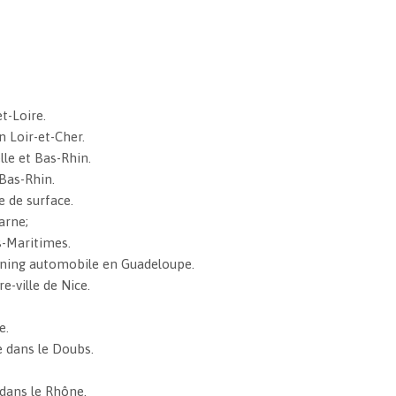
t-Loire.
n Loir-et-Cher.
lle et Bas-Rhin.
 Bas-Rhin.
e de surface.
arne;
s-Maritimes.
tuning automobile en Guadeloupe.
re-ville de Nice.
e.
ge dans le Doubs.
 dans le Rhône.