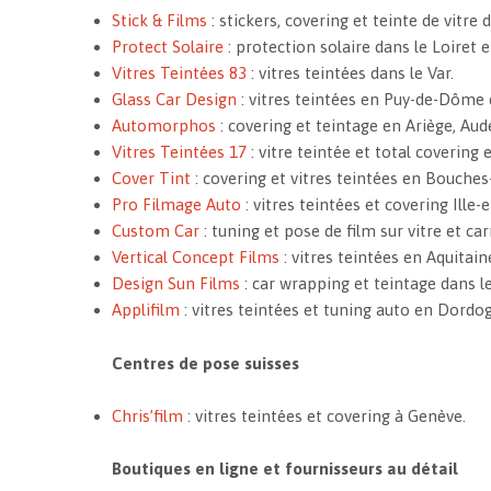
Stick & Films
: stickers, covering et teinte de vitre d
Protect Solaire
: protection solaire dans le Loiret e
Vitres Teintées 83
: vitres teintées dans le Var.
Glass Car Design
: vitres teintées en Puy-de-Dôme et
Automorphos
: covering et teintage en Ariège, Au
Vitres Teintées 17
: vitre teintée et total covering
Cover Tint
: covering et vitres teintées en Bouche
Pro Filmage Auto
: vitres teintées et covering Ille-e
Custom Car
: tuning et pose de film sur vitre et ca
Vertical Concept Films
: vitres teintées en Aquitain
Design Sun Films
: car wrapping et teintage dans l
Applifilm
: vitres teintées et tuning auto en Dordo
Centres de pose suisses
Chris’film
: vitres teintées et covering à Genève.
Boutiques en ligne et fournisseurs au détail