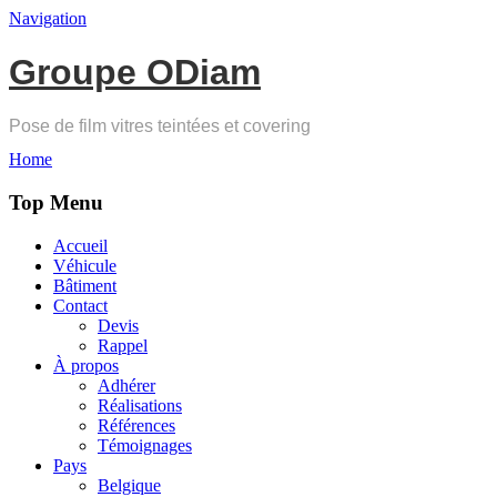
Navigation
Groupe ODiam
Pose de film vitres teintées et covering
Home
Top Menu
Accueil
Véhicule
Bâtiment
Contact
Devis
Rappel
À propos
Adhérer
Réalisations
Références
Témoignages
Pays
Belgique