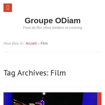
Groupe ODiam
Pose de film vitres teintées et covering
Vous êtes ici :
Accueil
>
Film
Tag Archives: Film