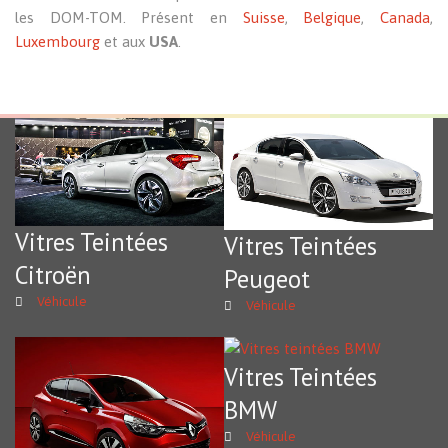
les DOM-TOM. Présent en
Suisse
,
Belgique
,
Canada
,
Luxembourg
et aux
USA
.
Vitres Teintées
Vitres Teintées
Citroën
Peugeot
Véhicule
Véhicule
Vitres Teintées
BMW
Véhicule